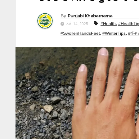
By
Punjabi Khabarnama
,
#Health
#HealthTi
ਨਵੰ. 14, 2025
,
,
#SwollenHandsFeet
#WinterTips
#ਪੰਜਾ