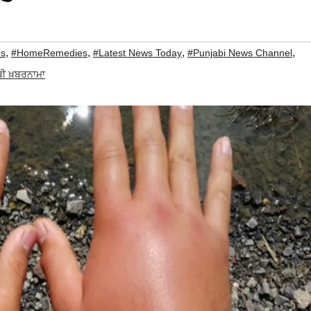
,
,
,
,
ps
#HomeRemedies
#Latest News Today
#Punjabi News Channel
ਬੀ ਖ਼ਬਰਨਾਮਾ