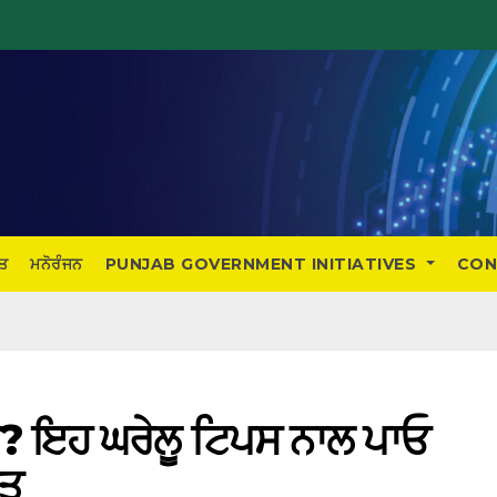
ਤ
ਮਨੋਰੰਜਨ
PUNJAB GOVERNMENT INITIATIVES
CON
ੈਰ? ਇਹ ਘਰੇਲੂ ਟਿਪਸ ਨਾਲ ਪਾਓ
ਹਤ