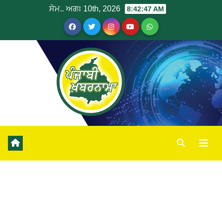
ਸੋਮ.. ਅਗਃ 10th, 2026
8:42:47 AM