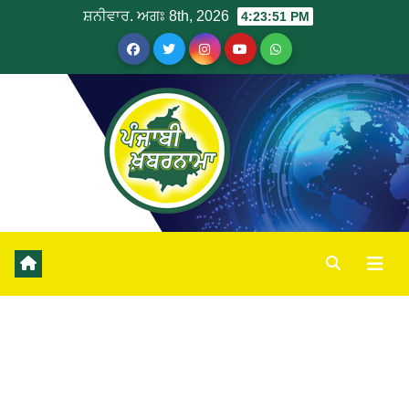
ਸ਼ਨੀਵਾਰ. ਅਗਃ 8th, 2026
4:23:51 PM