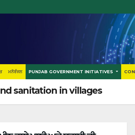
ਤ
ਮਨੋਰੰਜਨ
PUNJAB GOVERNMENT INITIATIVES
CON
d sanitation in villages