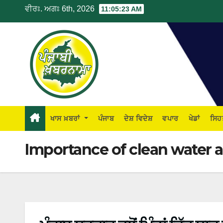
ਵੀਰਃ. ਅਗਃ 6th, 2026
11:05:24 AM
ਖਾਸ ਖ਼ਬਰਾਂ
ਪੰਜਾਬ
ਦੇਸ਼ ਵਿਦੇਸ਼
ਵਪਾਰ
ਖੇਡਾਂ
ਸਿਹ
Importance of clean water an