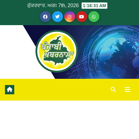
ਸ਼ੁੱਕਰਵਾਰ. ਅਗਃ 7th, 2026
1:16:32 AM