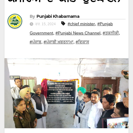
By
Punjabi Khabarnama
,
#chief minister
#Punjab
ਫਰ. 15, 2024
,
,
,
Government
#Punjabi News Channel
#ਤਕਨੀਕੀ
,
,
#ਪੰਜਾਬ
#ਪੰਜਾਬੀ ਖ਼ਬਰਨਾਮਾ
#ਵਿਕਾਸ