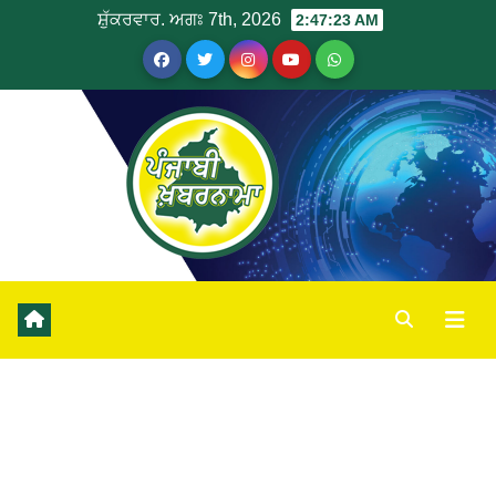
ਸ਼ੁੱਕਰਵਾਰ. ਅਗਃ 7th, 2026
2:47:23 AM