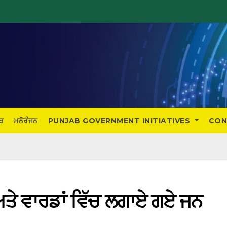
ਤ
ਮਨੋਰੰਜਨ
PUNJAB GOVERNMENT INITIATIVES
CON
ਾਂ ਅਤੇ ਵਾਰਡਾਂ ਵਿੱਚ ਲਗਾਏ ਗਏ ਜਨ