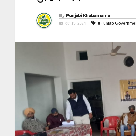
By
Punjabi Khabarnama
#Punjab Governme
ਫਰ. 15, 2024