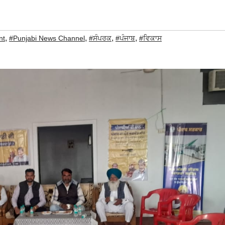
,
,
,
,
nt
#Punjabi News Channel
#ਸੰਪਰਕ
#ਪੰਜਾਬ
#ਵਿਕਾਸ