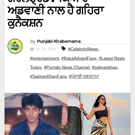
ਅਡਵਾਣੀ ਨਾਲ ਹੈ ਗਹਿਰਾ
ਕੁਨੈਕਸ਼ਨ
By
Punjabi Khabarnama
,
#CelebrityNews
ਜੂਨ 24, 2026
,
,
#entertainment
#KiaraAdvaniFans
#Latest News
,
,
,
Today
#Punjabi News Channel
#salmankhan
,
#SalmanKhanFans
#ਪੰਜਾਬੀ ਖ਼ਬਰਨਾਮਾ