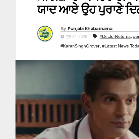
ਯਾਦ ਆਏ ਉਹ ਪੁਰਾਣੇ ਦਿ
By
Punjabi Khabarnama
,
#DoctorReturns
#e
ਜੂਨ 24, 2026
,
#KaranSinghGrover
#Latest News Tod