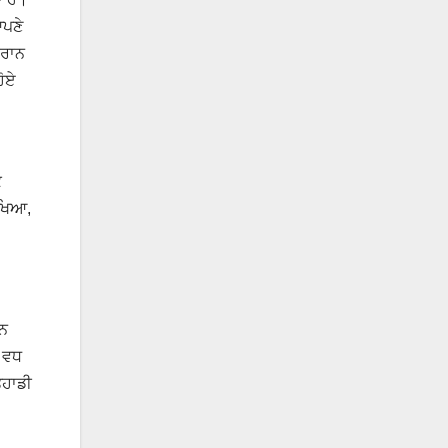
ਆਪਣੇ
ੈਰਾਨ
ਹੋਏ
ਕ
ਿਖਿਆ,
ਾਨ
ਣ ਵਧ
ੁਹਾਡੀ