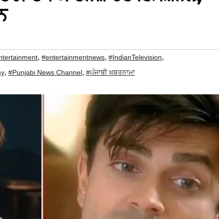
ਨ
,
,
,
ntertainment
#entertainmentnews
#IndianTelevision
,
,
ay
#Punjabi News Channel
#ਪੰਜਾਬੀ ਖ਼ਬਰਨਾਮਾ