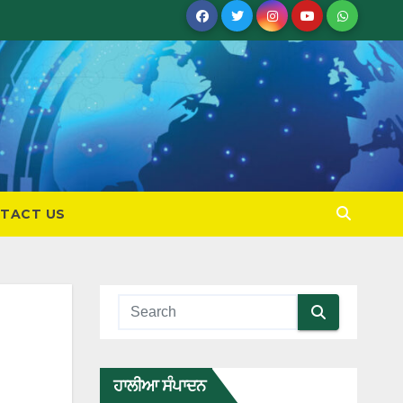
TACT US
ਹਾਲੀਆ ਸੰਪਾਦਨ