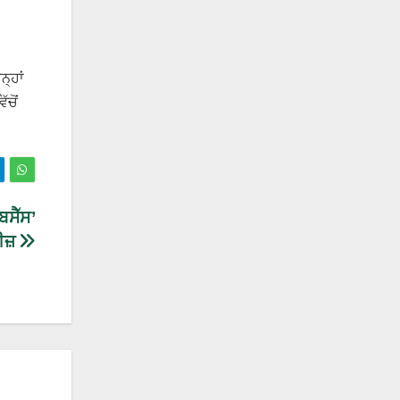
ਨ੍ਹਾਂ
ੱਚੋਂ
ਸੈੱਸ’
ੀਜ਼