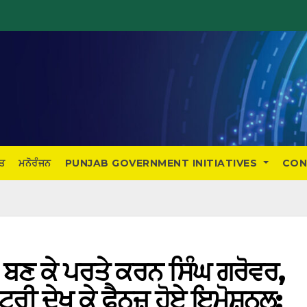
ਤ
ਮਨੋਰੰਜਨ
PUNJAB GOVERNMENT INITIATIVES
CON
ਬਣ ਕੇ ਪਰਤੇ ਕਰਨ ਸਿੰਘ ਗਰੋਵਰ,
ਰੀ ਦੇਖ ਕੇ ਫੈਨਜ਼ ਹੋਏ ਇਮੋਸ਼ਨਲ;