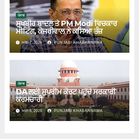
ਪੰਜਾਬ
ਸੁਖਬੀਰ ਬਾਦਲ ਤੇ PM Modi ਵਿਚਕਾਰ
ਮੀਟਿੰਗ, ਕੇਜਰੀਵਾਲ ਨੇ ਕਸਿਆ ਤੰਜ਼
ਅਗਃ 7, 2026
PUNJABI KHABARNAMA
ਪੰਜਾਬ
DA ਲਈ ਸੁਪਰੀਮ ਕੋਰਟ ਪਹੁੰਚੇ ਸਰਕਾਰੀ
ਕਰਮਚਾਰੀ
ਅਗਃ 6, 2026
PUNJABI KHABARNAMA