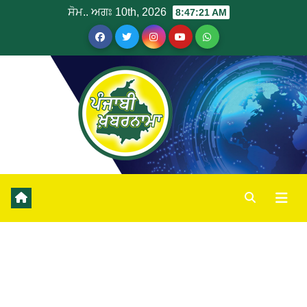
ਸੋਮ.. ਅਗਃ 10th, 2026
8:47:22 AM