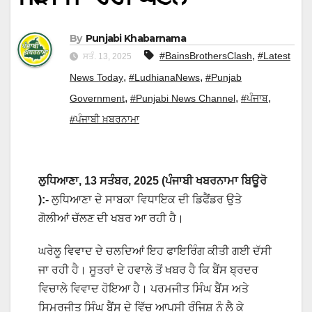
By
Punjabi Khabarnama
,
#BainsBrothersClash
#Latest
ਸਤੰ. 13, 2025
,
,
News Today
#LudhianaNews
#Punjab
,
,
,
Government
#Punjabi News Channel
#ਪੰਜਾਬ
#ਪੰਜਾਬੀ ਖ਼ਬਰਨਾਮਾ
ਲੁਧਿਆਣਾ,
13 ਸਤੰਬਰ, 2025 (ਪੰਜਾਬੀ ਖਬਰਨਾਮਾ ਬਿਊਰੋ
):-
ਲੁਧਿਆਣਾ ਦੇ ਸਾਬਕਾ ਵਿਧਾਇਕ ਦੀ ਡਿਫੈਂਡਰ ਉਤੇ
ਗੋਲੀਆਂ ਚੱਲਣ ਦੀ ਖਬਰ ਆ ਰਹੀ ਹੈ।
ਘਰੇਲੂ ਵਿਵਾਦ ਦੇ ਚਲਦਿਆਂ ਇਹ ਫਾਇਰਿੰਗ ਕੀਤੀ ਗਈ ਦੱਸੀ
ਜਾ ਰਹੀ ਹੈ। ਸੂਤਰਾਂ ਦੇ ਹਵਾਲੇ ਤੋਂ ਖਬਰ ਹੈ ਕਿ ਬੈਂਸ ਬ੍ਰਦਰ
ਵਿਚਾਲੇ ਵਿਵਾਦ ਹੋਇਆ ਹੈ। ਪਰਮਜੀਤ ਸਿੰਘ ਬੈਂਸ ਅਤੇ
ਸਿਮਰਜੀਤ ਸਿੰਘ ਬੈਂਸ ਦੇ ਵਿੱਚ ਆਪਸੀ ਰੰਜਿਸ਼ ਨੂੰ ਲੈ ਕੇ