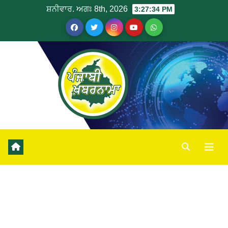
ਸ਼ਨੀਵਾਰ. ਅਗਃ 8th, 2026
3:27:35 PM