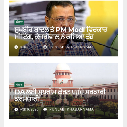
ਪੰਜਾਬ
ਸੁਖਬੀਰ ਬਾਦਲ ਤੇ PM Modi ਵਿਚਕਾਰ
ਮੀਟਿੰਗ, ਕੇਜਰੀਵਾਲ ਨੇ ਕਸਿਆ ਤੰਜ਼
ਅਗਃ 7, 2026
PUNJABI KHABARNAMA
ਪੰਜਾਬ
DA ਲਈ ਸੁਪਰੀਮ ਕੋਰਟ ਪਹੁੰਚੇ ਸਰਕਾਰੀ
ਕਰਮਚਾਰੀ
ਅਗਃ 6, 2026
PUNJABI KHABARNAMA