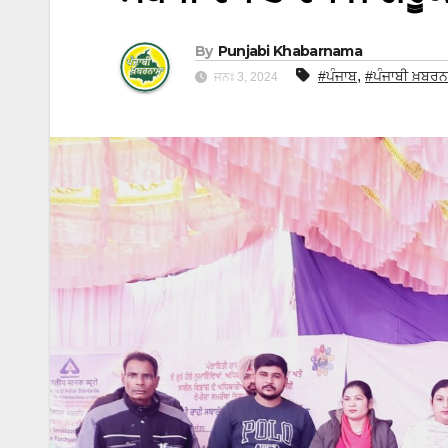
By
Punjabi Khabarnama
,
#ਪੰਜਾਬ
#ਪੰਜਾਬੀ ਖ਼ਬਰਨ
ਜਨਃ 3, 2024