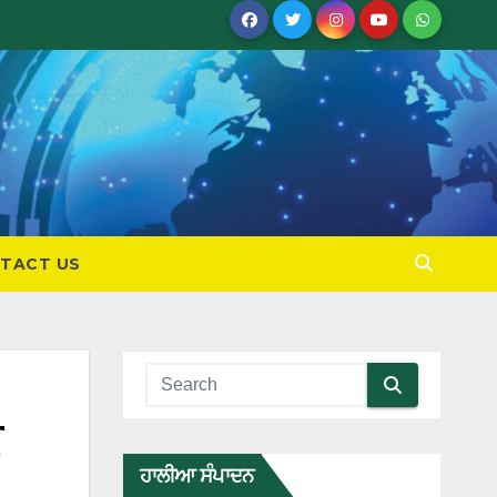
TACT US
ਕ
ਹਾਲੀਆ ਸੰਪਾਦਨ