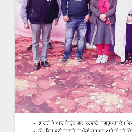
ਭਾਰਤੀ ਮਿਆਰ ਬਿਊਰੋ ਵੱਲੋਂ ਕਰਵਾਏ ਜਾਗਰੂਕਤਾ ਕੈਂਪ ਵਿਚ
ਕੈਂਪ ਵਿਚ ਵੱਡੀ ਗਿਣਤੀ ’ਚ ਪੰਚਾਂ-ਸਰਪੰਚਾਂ ਅਤੇ ਸੰਮਤੀ ਮੈਂ