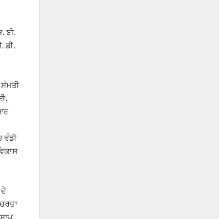
. ਬੀ.
. ਡੀ.
 ਸੰਮਤੀ
ਆਈ.
ਿਆਰ
 ਵੰਡੀ
 ਵਿਕਾਸ
ਦੇ
 ਚਰਚਾ
ਸ਼ਾਪ