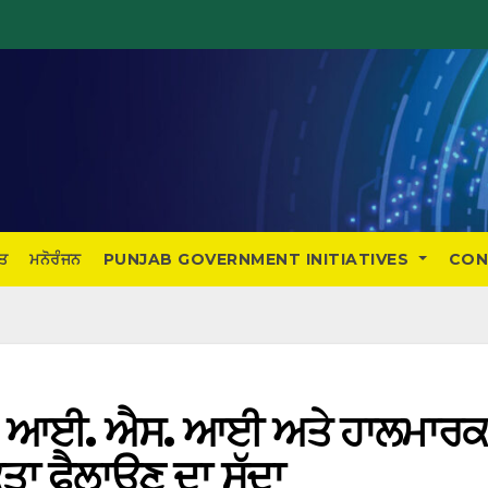
ਤ
ਮਨੋਰੰਜਨ
PUNJAB GOVERNMENT INITIATIVES
CON
ਲੋਂ ਆਈ. ਐਸ. ਆਈ ਅਤੇ ਹਾਲਮਾਰ
ੂਕਤਾ ਫੈਲਾਉਣ ਦਾ ਸੱਦਾ