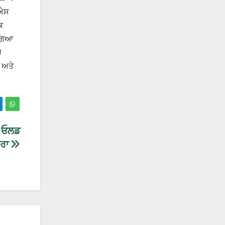
 ਐਸ
ਕ
 ਗਿਆ
ਰ
 ਅਤੇ
ਮ, ਓਲਡ
ੌਰਾ