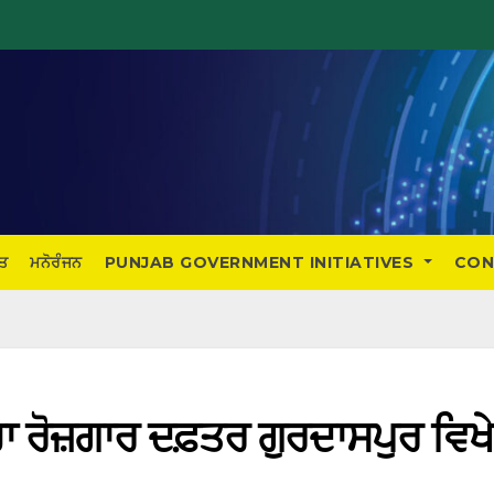
ਤ
ਮਨੋਰੰਜਨ
PUNJAB GOVERNMENT INITIATIVES
CON
ਹਾ ਰੋਜ਼ਗਾਰ ਦਫ਼ਤਰ ਗੁਰਦਾਸਪੁਰ ਵਿਖੇ