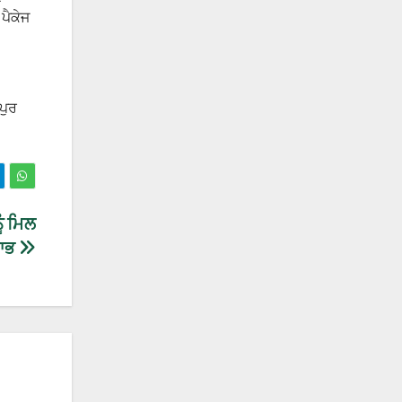
ਪੈਕੇਜ
ਪੁਰ
ੂੰ ਮਿਲ
ਲਾਭ