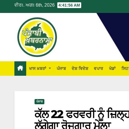
ਵੀਰਃ. ਅਗਃ 6th, 2026
4:41:57 AM
ਖਾਸ ਖ਼ਬਰਾਂ
ਪੰਜਾਬ
ਦੇਸ਼ ਵਿਦੇਸ਼
ਵਪਾਰ
ਖੇਡਾਂ
ਸਿਹ
ਪੰਜਾਬ
ਕੱਲ 22 ਫਰਵਰੀ ਨੂੰ ਜ਼ਿਲ੍
ਲੱਗੇਗਾ ਰੋਜਗਾਰ ਮੇਲਾ