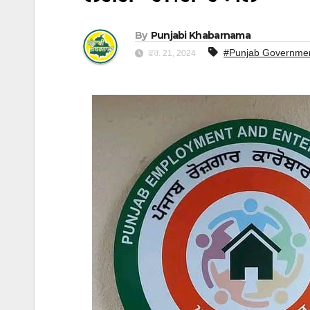
By
Punjabi Khabarnama
#Punjab Governme
ਫਰ. 21, 2024