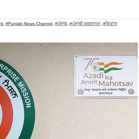
,
,
,
,
nt
#Punjabi News Channel
#ਪੰਜਾਬ
#ਪੰਜਾਬੀ ਖ਼ਬਰਨਾਮਾ
#ਵਿਕਾਸ