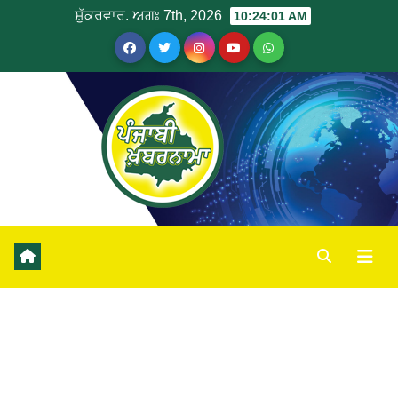
ਸ਼ੁੱਕਰਵਾਰ. ਅਗਃ 7th, 2026
10:24:02 AM