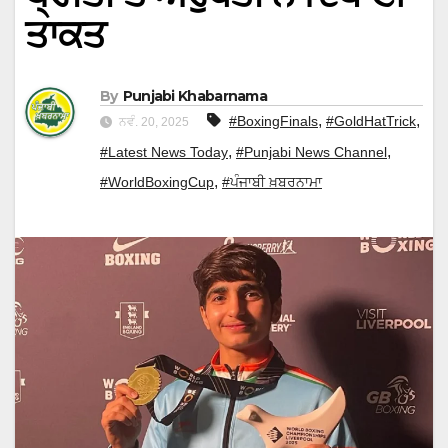
ਤਾਕਤ
By
Punjabi Khabarnama
,
,
#BoxingFinals
#GoldHatTrick
ਨਵੰ. 20, 2025
,
,
#Latest News Today
#Punjabi News Channel
,
#WorldBoxingCup
#ਪੰਜਾਬੀ ਖ਼ਬਰਨਾਮਾ