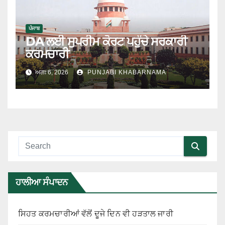
ਪੰਜਾਬ
DA ਲਈ ਸੁਪਰੀਮ ਕੋਰਟ ਪਹੁੰਚੇ ਸਰਕਾਰੀ
ਕਰਮਚਾਰੀ
ਅਗਃ 6, 2026
PUNJABI KHABARNAMA
ਹਾਲੀਆ ਸੰਪਾਦਨ
ਸਿਹਤ ਕਰਮਚਾਰੀਆਂ ਵੱਲੋਂ ਦੂਜੇ ਦਿਨ ਵੀ ਹੜਤਾਲ ਜਾਰੀ