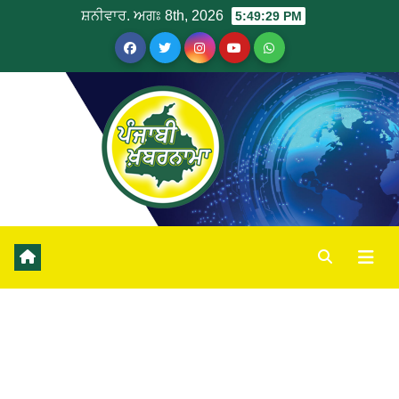
ਸ਼ਨੀਵਾਰ. ਅਗਃ 8th, 2026
5:49:30 PM