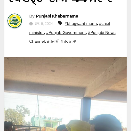
By
Punjabi Khabarnama
,
#bhagwant mann
#chief
ਫਰ. 6, 2024
,
,
minister
#Punjab Government
#Punjabi News
,
Channel
#ਪੰਜਾਬੀ ਖ਼ਬਰਨਾਮਾ