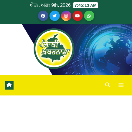
ਐਤਃ. ਅਗਃ 9th, 2026
7:45:14 AM