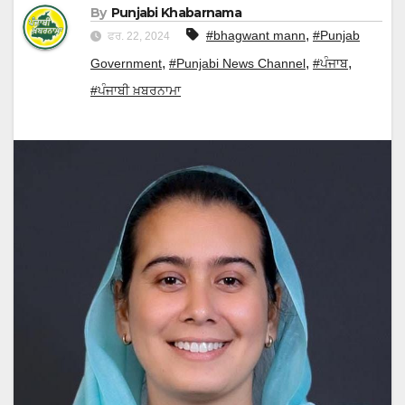
By
Punjabi Khabarnama
,
#bhagwant mann
#Punjab
ਫਰ. 22, 2024
,
,
,
Government
#Punjabi News Channel
#ਪੰਜਾਬ
#ਪੰਜਾਬੀ ਖ਼ਬਰਨਾਮਾ