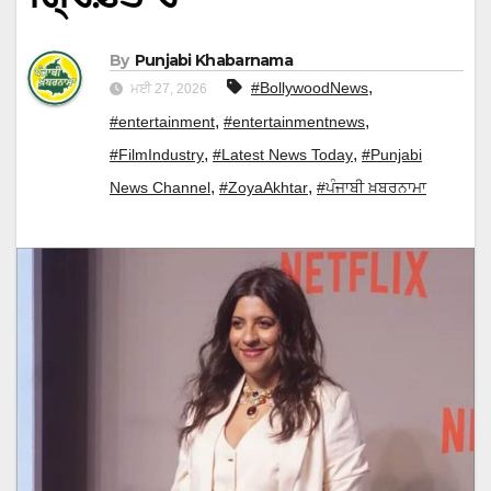
By
Punjabi Khabarnama
,
#BollywoodNews
ਮਈ 27, 2026
,
,
#entertainment
#entertainmentnews
,
,
#FilmIndustry
#Latest News Today
#Punjabi
,
,
News Channel
#ZoyaAkhtar
#ਪੰਜਾਬੀ ਖ਼ਬਰਨਾਮਾ