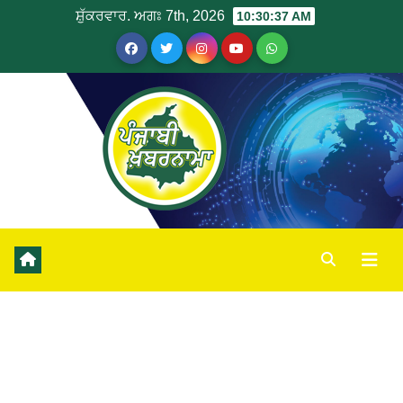
ਸ਼ੁੱਕਰਵਾਰ. ਅਗਃ 7th, 2026
10:30:38 AM