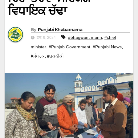
ਵਿਧਾਇਕ ਚੱਢਾ
By
Punjabi Khabarnama
,
#bhagwant mann
#chief
ਫਰ. 9, 2024
,
,
,
minister
#Punjab Government
#Punjabi News
,
#ਸੰਪਰਕ
#ਤਕਨੀਕੀ