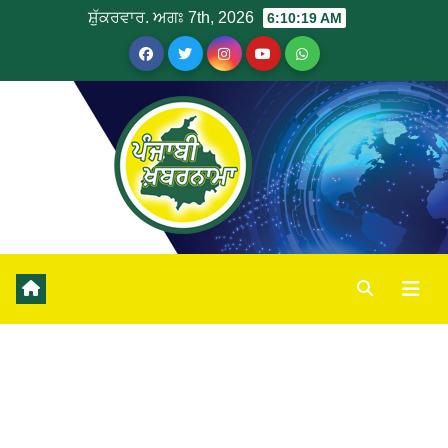
ਸ਼ੁੱਕਰਵਾਰ. ਅਗਃ 7th, 2026
6:10:20 AM