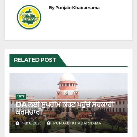
By
Punjabi Khabarnama
RELATED POST
ਪੰਜਾਬ
DA ਲਈ ਸੁਪਰੀਮ ਕੋਰਟ ਪਹੁੰਚੇ ਸਰਕਾਰੀ
ਕਰਮਚਾਰੀ
ਅਗਃ 6, 2026
PUNJABI KHABARNAMA