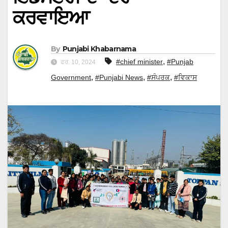
ਕਰਵਾਇਆ
By
Punjabi Khabarnama
,
#chief minister
#Punjab
ਫਰ. 10, 2024
,
,
,
Government
#Punjabi News
#ਸੰਪਰਕ
#ਵਿਕਾਸ