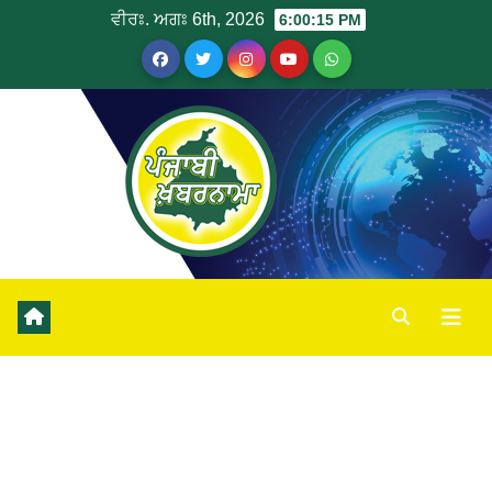
ਵੀਰਃ. ਅਗਃ 6th, 2026
6:00:16 PM