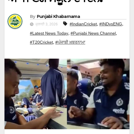
By
Punjabi Khabarnama
,
,
#IndianCricket
#INDvsENG
ਜੁਲਾਈ 3, 2026
,
,
#Latest News Today
#Punjabi News Channel
,
#T20Cricket
#ਪੰਜਾਬੀ ਖ਼ਬਰਨਾਮਾ