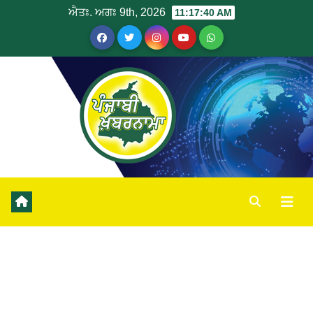
ਐਤਃ. ਅਗਃ 9th, 2026
11:17:40 AM