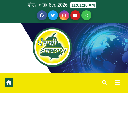
ਵੀਰਃ. ਅਗਃ 6th, 2026
11:01:10 AM