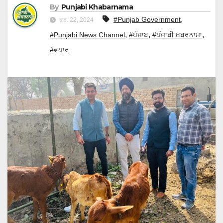
By
Punjabi Khabarnama
,
#Punjab Government
ਫਰ. 22, 2024
,
,
,
#Punjabi News Channel
#ਪੰਜਾਬ
#ਪੰਜਾਬੀ ਖ਼ਬਰਨਾਮਾ
#ਵਪਾਰ