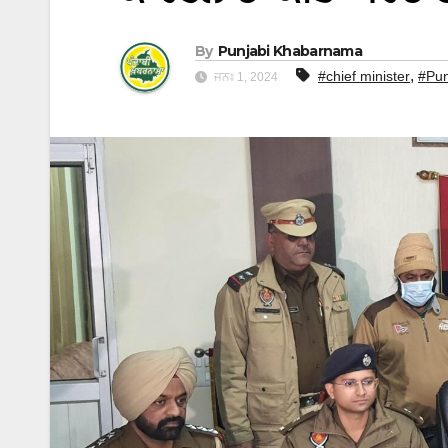
By
Punjabi Khabarnama
,
#chief minister
#Pun
ਜਨਃ 1, 2024