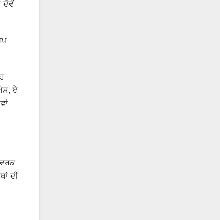
ਦੋਵੇਂ
ੇਪ
ਉਹ
.ਐਸ, ਏ
ਵਾਂ
ੈਟਵਰਕ
ਥਾਂ ਦੀ