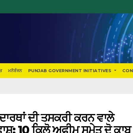
ਤ
ਮਨੋਰੰਜਨ
PUNJAB GOVERNMENT INITIATIVES
CON
 ਪਦਾਰਥਾਂ ਦੀ ਤਸਕਰੀ ਕਰਨ ਵਾਲੇ
ਸ਼; 10 ਕਿਲੋ ਅਫੀਮ ਸਮੇਤ ਦੋ ਕਾਬੂ