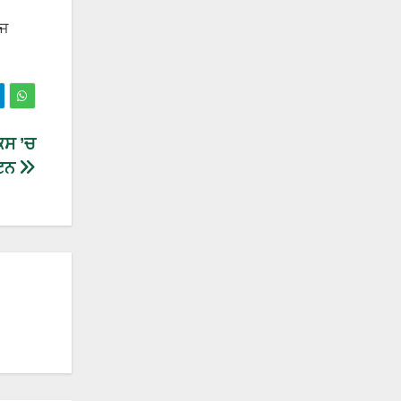
ਰਜ
ਕਸ ’ਚ
ਾਟਨ