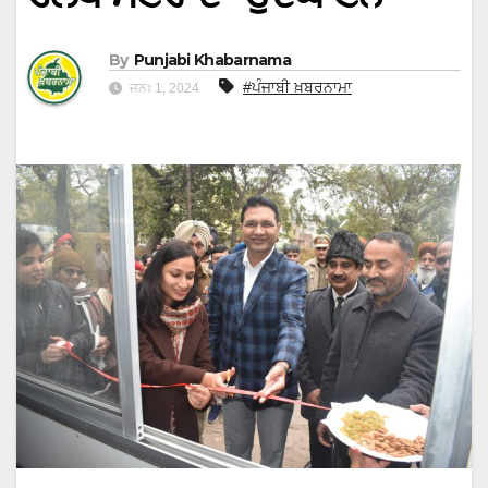
By
Punjabi Khabarnama
#ਪੰਜਾਬੀ ਖ਼ਬਰਨਾਮਾ
ਜਨਃ 1, 2024