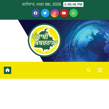
ਸ਼ਨੀਵਾਰ. ਅਗਃ 8th, 2026
3:48:46 PM