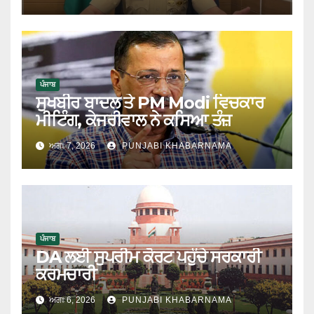
ਤੱਕ ਪਹੁੰਚਾਇਆ
ਪੰਜਾਬ
ਸੁਖਬੀਰ ਬਾਦਲ ਤੇ PM Modi ਵਿਚਕਾਰ
ਮੀਟਿੰਗ, ਕੇਜਰੀਵਾਲ ਨੇ ਕਸਿਆ ਤੰਜ਼
ਅਗਃ 7, 2026
PUNJABI KHABARNAMA
ਪੰਜਾਬ
DA ਲਈ ਸੁਪਰੀਮ ਕੋਰਟ ਪਹੁੰਚੇ ਸਰਕਾਰੀ
ਕਰਮਚਾਰੀ
ਅਗਃ 6, 2026
PUNJABI KHABARNAMA