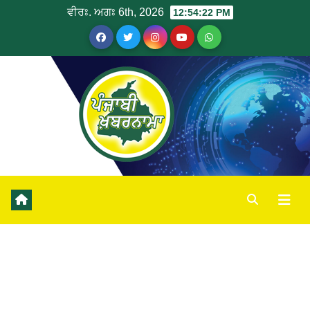
ਵੀਰਃ. ਅਗਃ 6th, 2026
12:54:22 PM