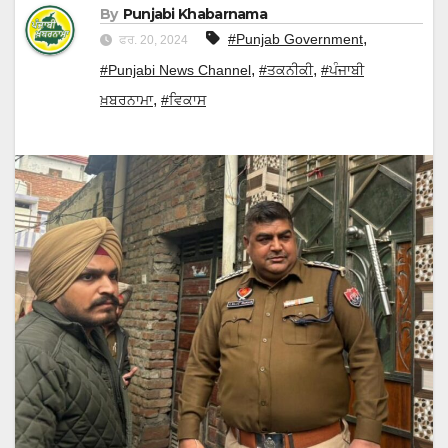
By
Punjabi Khabarnama
,
#Punjab Government
ਫਰ. 20, 2024
,
,
#Punjabi News Channel
#ਤਕਨੀਕੀ
#ਪੰਜਾਬੀ
,
ਖ਼ਬਰਨਾਮਾ
#ਵਿਕਾਸ