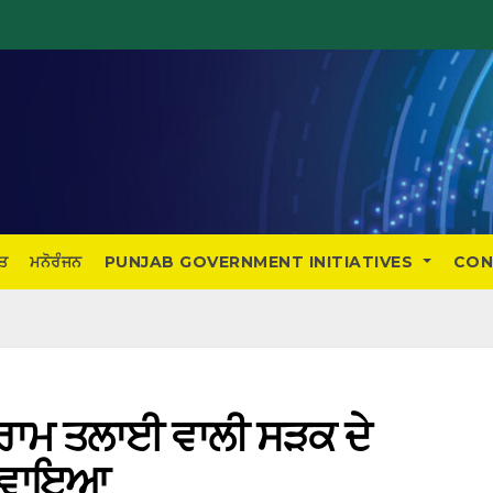
ਤ
ਮਨੋਰੰਜਨ
PUNJAB GOVERNMENT INITIATIVES
CON
 ਰਾਮ ਤਲਾਈ ਵਾਲੀ ਸੜਕ ਦੇ
ਕਰਵਾਇਆ