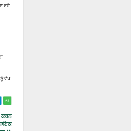
ਜਾ ਰਹੇ
।
ਨਾ
।
ੂੰ ਵੱਖ
ੀ ਕਰਨ
ਿਧਾਇਕ