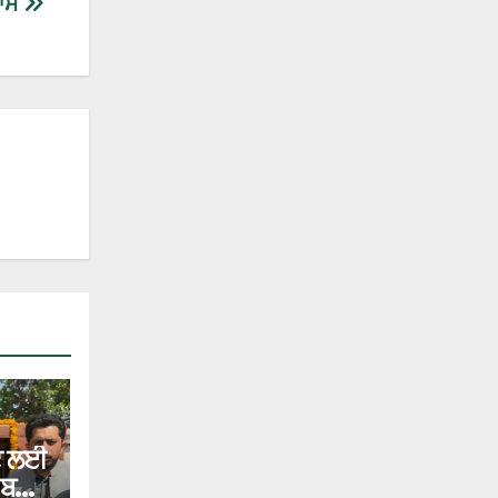
ਾਸ
ਂਟ ਲਈ
 ਬਣਨ