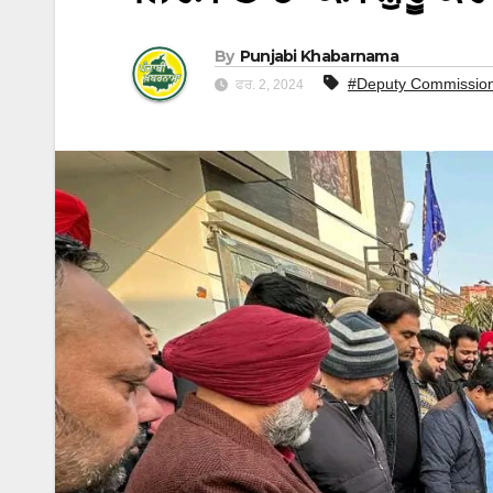
By
Punjabi Khabarnama
#Deputy Commissio
ਫਰ. 2, 2024