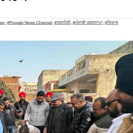
,
,
,
,
ner
#Punjabi News Channel
#ਤਕਨੀਕੀ
#ਪੰਜਾਬੀ ਖ਼ਬਰਨਾਮਾ
#ਵਿਕਾਸ