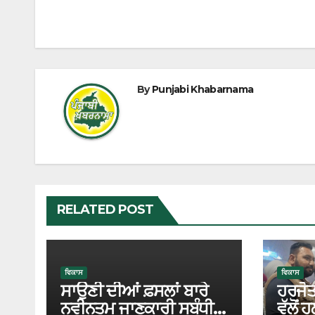
By
Punjabi Khabarnama
RELATED POST
ਵਿਕਾਸ
ਵਿਕਾਸ
ਸਾਉਣੀ ਦੀਆਂ ਫ਼ਸਲਾਂ ਬਾਰੇ
ਹਰਜੋਤ
ਨਵੀਨਤਮ ਜਾਣਕਾਰੀ ਸਬੰਧੀ
ਵੱਲੋਂ