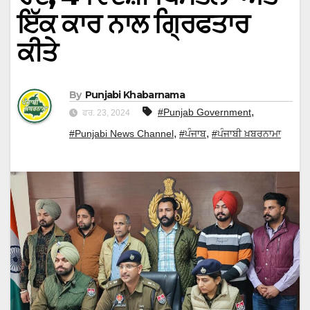
ਇੱਕ ਕਾਰ ਨਾਲ ਗ੍ਰਿਫਤਾਰ
ਕੀਤੇ
By
Punjabi Khabarnama
,
#Punjab Government
ਫਰ. 23, 2024
,
,
#Punjabi News Channel
#ਪੰਜਾਬ
#ਪੰਜਾਬੀ ਖ਼ਬਰਨਾਮਾ