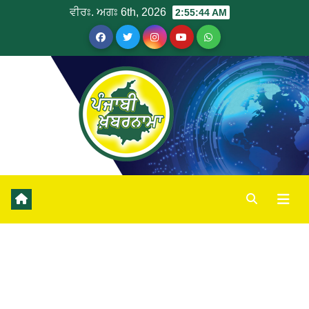
ਵੀਰਃ. ਅਗਃ 6th, 2026
2:55:45 AM