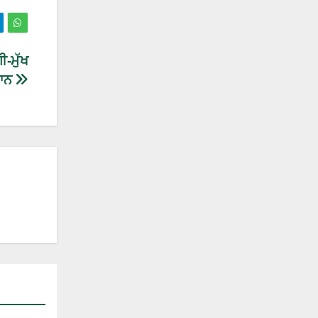
ੀ-ਮੁੱਖ
ਲਾਨ