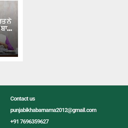
ਤ ਨੇ
ਬਾਰੇ
ੱਖ
ਦਿੱਤੀ
Contact us
punjabikhabarnama2012@gmail.com
+91 7696359627