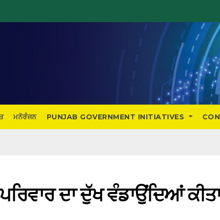
ਤ
ਮਨੋਰੰਜਨ
PUNJAB GOVERNMENT INITIATIVES
CON
ੇ ਪਰਿਵਾਰ ਦਾ ਦੁੱਖ ਵੰਡਾਉਂਦਿਆਂ ਕੀਤ