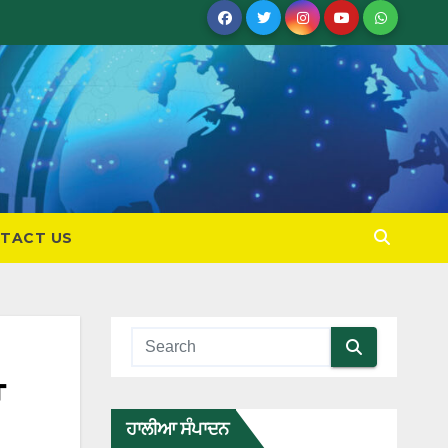
TACT US
ਾ
ਹਾਲੀਆ ਸੰਪਾਦਨ