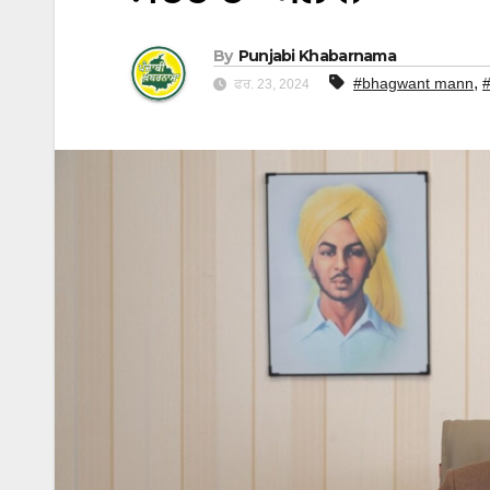
By
Punjabi Khabarnama
,
#bhagwant mann
ਫਰ. 23, 2024