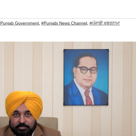
,
,
#Punjab Government
#Punjabi News Channel
#ਪੰਜਾਬੀ ਖ਼ਬਰਨਾਮਾ