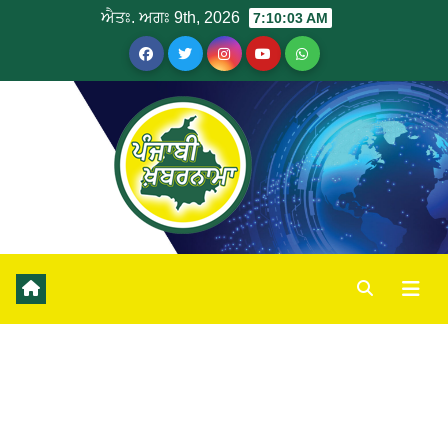
ਐਤਃ. ਅਗਃ 9th, 2026
7:10:03 AM