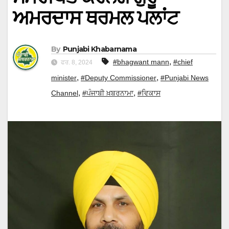
ਅਮਰਦਾਸ ਥਰਮਲ ਪਲਾਂਟ
By
Punjabi Khabarnama
,
#bhagwant mann
#chief
ਫਰ. 8, 2024
,
,
minister
#Deputy Commissioner
#Punjabi News
,
,
Channel
#ਪੰਜਾਬੀ ਖ਼ਬਰਨਾਮਾ
#ਵਿਕਾਸ