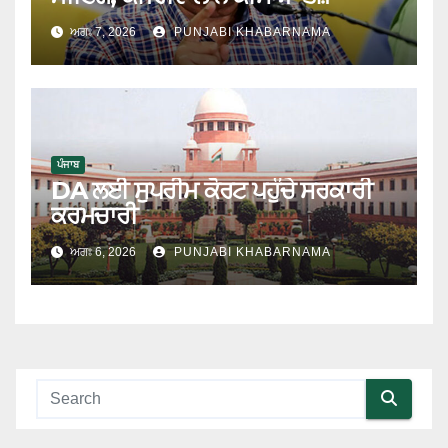
ਅਗਃ 7, 2026
PUNJABI KHABARNAMA
ਪੰਜਾਬ
DA ਲਈ ਸੁਪਰੀਮ ਕੋਰਟ ਪਹੁੰਚੇ ਸਰਕਾਰੀ
ਕਰਮਚਾਰੀ
ਅਗਃ 6, 2026
PUNJABI KHABARNAMA