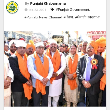
By
Punjabi Khabarnama
,
#Punjab Government
ਫਰ. 23, 2024
,
,
#Punjabi News Channel
#ਪੰਜਾਬ
#ਪੰਜਾਬੀ ਖ਼ਬਰਨਾਮਾ