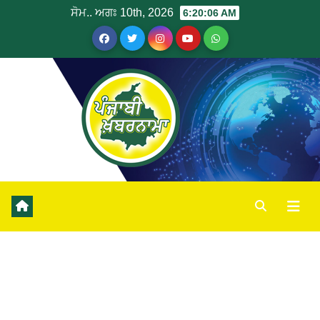
ਸੋਮ.. ਅਗਃ 10th, 2026
6:20:06 AM