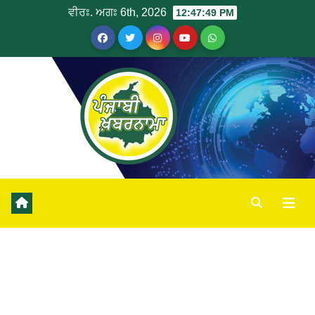
ਵੀਰਃ. ਅਗਃ 6th, 2026
12:47:49 PM