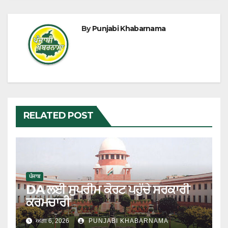
By
Punjabi Khabarnama
RELATED POST
ਪੰਜਾਬ
DA ਲਈ ਸੁਪਰੀਮ ਕੋਰਟ ਪਹੁੰਚੇ ਸਰਕਾਰੀ
ਕਰਮਚਾਰੀ
ਅਗਃ 6, 2026
PUNJABI KHABARNAMA