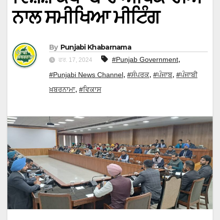
ਨਾਲ ਸਮੀਖਿਆ ਮੀਟਿੰਗ
By
Punjabi Khabarnama
,
#Punjab Government
ਫਰ. 17, 2024
,
,
,
#Punjabi News Channel
#ਸੰਪਰਕ
#ਪੰਜਾਬ
#ਪੰਜਾਬੀ
,
ਖ਼ਬਰਨਾਮਾ
#ਵਿਕਾਸ