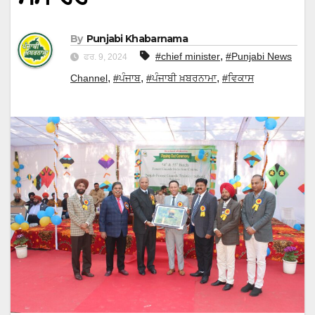
By
Punjabi Khabarnama
,
#chief minister
#Punjabi News
ਫਰ. 9, 2024
,
,
,
Channel
#ਪੰਜਾਬ
#ਪੰਜਾਬੀ ਖ਼ਬਰਨਾਮਾ
#ਵਿਕਾਸ