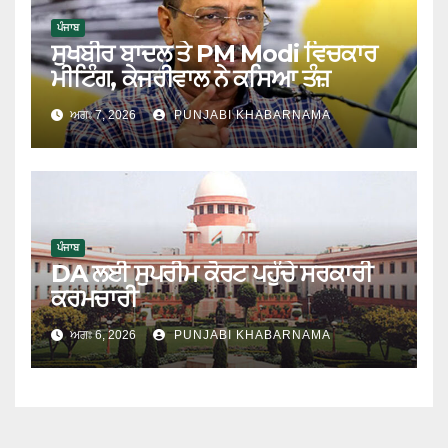
ਪੰਜਾਬ
ਸੁਖਬੀਰ ਬਾਦਲ ਤੇ PM Modi ਵਿਚਕਾਰ
ਮੀਟਿੰਗ, ਕੇਜਰੀਵਾਲ ਨੇ ਕਸਿਆ ਤੰਜ਼
ਅਗਃ 7, 2026
PUNJABI KHABARNAMA
ਪੰਜਾਬ
DA ਲਈ ਸੁਪਰੀਮ ਕੋਰਟ ਪਹੁੰਚੇ ਸਰਕਾਰੀ
ਕਰਮਚਾਰੀ
ਅਗਃ 6, 2026
PUNJABI KHABARNAMA