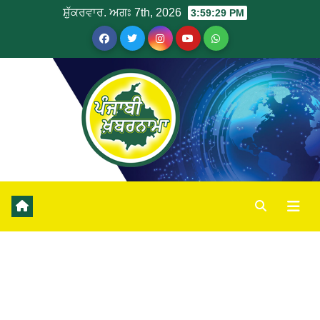
ਸ਼ੁੱਕਰਵਾਰ. ਅਗਃ 7th, 2026
3:59:30 PM