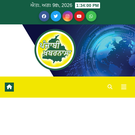
ਐਤਃ. ਅਗਃ 9th, 2026
1:34:01 PM