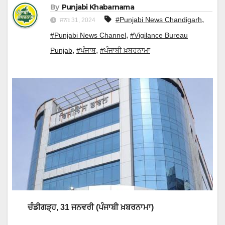
By
Punjabi Khabarnama
,
#Punjabi News Chandigarh
ਜਨਃ 31, 2024
,
#Punjabi News Channel
#Vigilance Bureau
,
,
Punjab
#ਪੰਜਾਬ
#ਪੰਜਾਬੀ ਖ਼ਬਰਨਾਮਾ
ਚੰਡੀਗੜ੍ਹ, 31 ਜਨਵਰੀ (ਪੰਜਾਬੀ ਖ਼ਬਰਨਾਮਾ)