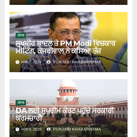
ਪੰਜਾਬ
ਸੁਖਬੀਰ ਬਾਦਲ ਤੇ PM Modi ਵਿਚਕਾਰ
ਮੀਟਿੰਗ, ਕੇਜਰੀਵਾਲ ਨੇ ਕਸਿਆ ਤੰਜ਼
ਅਗਃ 7, 2026
PUNJABI KHABARNAMA
ਪੰਜਾਬ
DA ਲਈ ਸੁਪਰੀਮ ਕੋਰਟ ਪਹੁੰਚੇ ਸਰਕਾਰੀ
ਕਰਮਚਾਰੀ
ਅਗਃ 6, 2026
PUNJABI KHABARNAMA