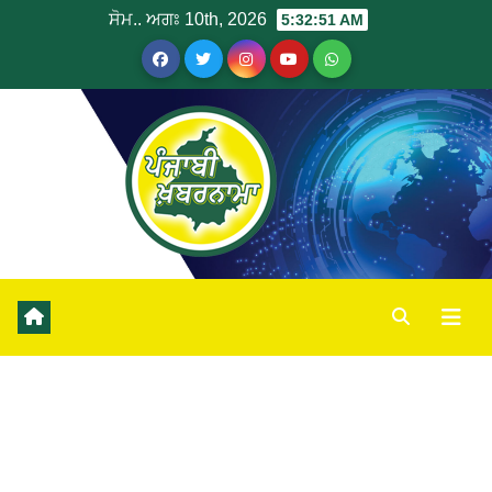
ਸੋਮ.. ਅਗਃ 10th, 2026
5:32:52 AM