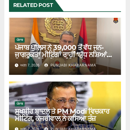
RELATED POST
ਪੰਜਾਬ
ਪੰਜਾਬ ਪੁਲਿਸ ਨੇ 39,000 ਤੋਂ ਵੱਧ ਜਨ-
ਜਾਗਰੂਕਤਾ ਮੀਟਿੰਗਾਂ ਰਾਹੀਂ ‘ਯੁੱਧ ਨਸ਼ਿਆਂ
ਵਿਰੁੱਧ’ ਮੁਹਿੰਮ ਨੂੰ ਹਰ ਪਿੰਡ ਅਤੇ ਹਰ ਜਮਾਤ
ਅਗਃ 7, 2026
PUNJABI KHABARNAMA
ਤੱਕ ਪਹੁੰਚਾਇਆ
ਪੰਜਾਬ
ਸੁਖਬੀਰ ਬਾਦਲ ਤੇ PM Modi ਵਿਚਕਾਰ
ਮੀਟਿੰਗ, ਕੇਜਰੀਵਾਲ ਨੇ ਕਸਿਆ ਤੰਜ਼
ਅਗਃ 7, 2026
PUNJABI KHABARNAMA