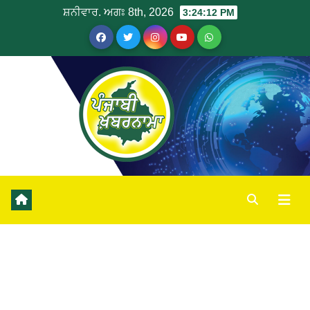
ਸ਼ਨੀਵਾਰ. ਅਗਃ 8th, 2026
3:24:13 PM