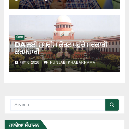
ਪੰਜਾਬ
DA ਲਈ ਸੁਪਰੀਮ ਕੋਰਟ ਪਹੁੰਚੇ ਸਰਕਾਰੀ
ਕਰਮਚਾਰੀ
ਅਗਃ 6, 2026
PUNJABI KHABARNAMA
ਹਾਲੀਆ ਸੰਪਾਦਨ