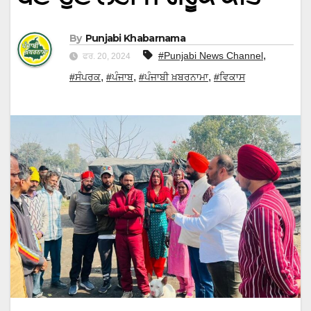
By
Punjabi Khabarnama
,
#Punjabi News Channel
ਫਰ. 20, 2024
,
,
,
#ਸੰਪਰਕ
#ਪੰਜਾਬ
#ਪੰਜਾਬੀ ਖ਼ਬਰਨਾਮਾ
#ਵਿਕਾਸ