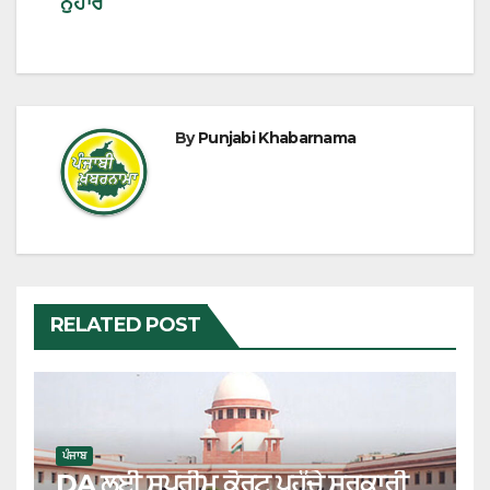
ਨੁਹਾਰ
By
Punjabi Khabarnama
RELATED POST
ਪੰਜਾਬ
DA ਲਈ ਸੁਪਰੀਮ ਕੋਰਟ ਪਹੁੰਚੇ ਸਰਕਾਰੀ