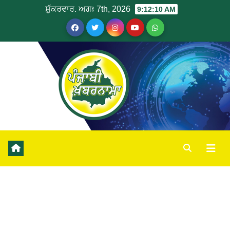
ਸ਼ੁੱਕਰਵਾਰ. ਅਗਃ 7th, 2026
9:12:11 AM