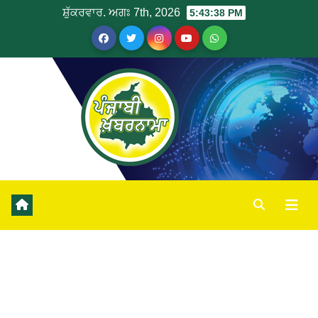
ਸ਼ੁੱਕਰਵਾਰ. ਅਗਃ 7th, 2026
5:43:39 PM