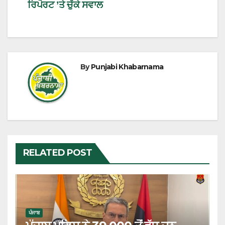
ਰਿਪੋਰਟ ’ਤੇ ਚੁੱਕੇ ਸਵਾਲ
By
Punjabi Khabarnama
RELATED POST
ਪੰਜਾਬ