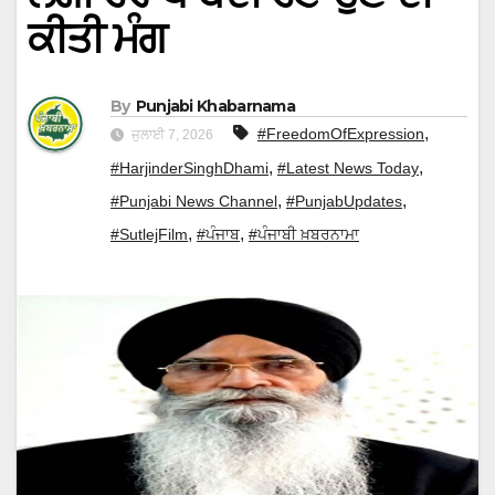
ਕੀਤੀ ਮੰਗ
By
Punjabi Khabarnama
,
#FreedomOfExpression
ਜੁਲਾਈ 7, 2026
,
,
#HarjinderSinghDhami
#Latest News Today
,
,
#Punjabi News Channel
#PunjabUpdates
,
,
#SutlejFilm
#ਪੰਜਾਬ
#ਪੰਜਾਬੀ ਖ਼ਬਰਨਾਮਾ