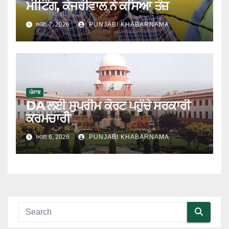
ਮੀਟਿੰਗ, ਕੇਜਰੀਵਾਲ ਨੇ ਕਸਿਆ ਤੰਜ਼
ਅਗਃ 7, 2026
PUNJABI KHABARNAMA
ਪੰਜਾਬ
DA ਲਈ ਸੁਪਰੀਮ ਕੋਰਟ ਪਹੁੰਚੇ ਸਰਕਾਰੀ
ਕਰਮਚਾਰੀ
ਅਗਃ 6, 2026
PUNJABI KHABARNAMA