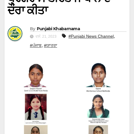
ਦੌਰਾ ਕੀਤਾ
By
Punjabi Khabarnama
,
#Punjabi News Channel
ਦਸੰ. 21, 2023
,
#ਪੰਜਾਬ
#ਯਾਤਰਾ