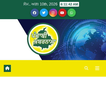
ਸੋਮ.. ਅਗਃ 10th, 2026
6:11:42 AM