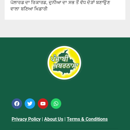
ਪੋਲਾਰਡ ਦਾ ਰਿਕਾਰਡ, ਦੁਨੀਆ ਦਾ ਸਭ ਤੋਂ ਵੱਧ ਦੌੜਾਂ ਬਣਾਉਣ
ਵਾਲਾ ਬਣਿਆ ਖਿਡਾਰੀ
Privacy Policy
|
About Us
|
Terms & Conditions