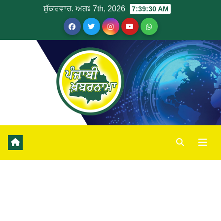
ਸ਼ੁੱਕਰਵਾਰ. ਅਗਃ 7th, 2026
7:39:30 AM