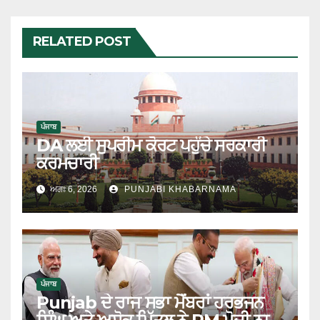
RELATED POST
ਪੰਜਾਬ
DA ਲਈ ਸੁਪਰੀਮ ਕੋਰਟ ਪਹੁੰਚੇ ਸਰਕਾਰੀ
ਕਰਮਚਾਰੀ
ਅਗਃ 6, 2026
PUNJABI KHABARNAMA
ਪੰਜਾਬ
Punjab ਦੇ ਰਾਜ ਸਭਾ ਮੈਂਬਰਾਂ ਹਰਭਜਨ