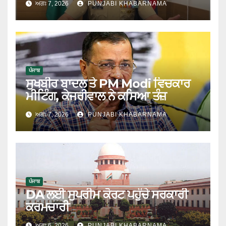
ਅਗਃ 7, 2026
PUNJABI KHABARNAMA
ਤੱਕ ਪਹੁੰਚਾਇਆ
ਪੰਜਾਬ
ਸੁਖਬੀਰ ਬਾਦਲ ਤੇ PM Modi ਵਿਚਕਾਰ
ਮੀਟਿੰਗ, ਕੇਜਰੀਵਾਲ ਨੇ ਕਸਿਆ ਤੰਜ਼
ਅਗਃ 7, 2026
PUNJABI KHABARNAMA
ਪੰਜਾਬ
DA ਲਈ ਸੁਪਰੀਮ ਕੋਰਟ ਪਹੁੰਚੇ ਸਰਕਾਰੀ
ਕਰਮਚਾਰੀ
ਅਗਃ 6, 2026
PUNJABI KHABARNAMA