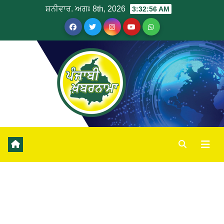
ਸ਼ਨੀਵਾਰ. ਅਗਃ 8th, 2026
3:32:56 AM