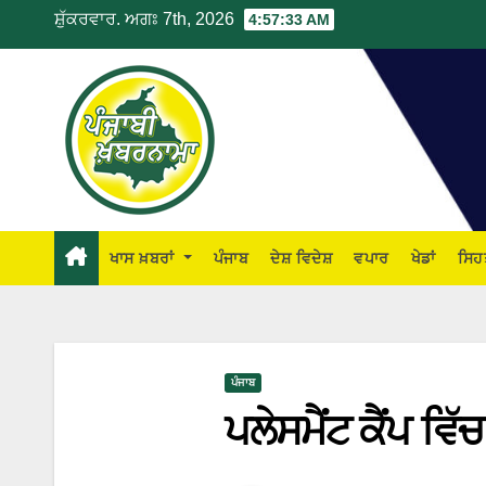
ਸ਼ੁੱਕਰਵਾਰ. ਅਗਃ 7th, 2026
4:57:33 AM
ਖਾਸ ਖ਼ਬਰਾਂ
ਪੰਜਾਬ
ਦੇਸ਼ ਵਿਦੇਸ਼
ਵਪਾਰ
ਖੇਡਾਂ
ਸਿਹ
ਪੰਜਾਬ
ਪਲੇਸਮੈਂਟ ਕੈਂਪ ਵਿ