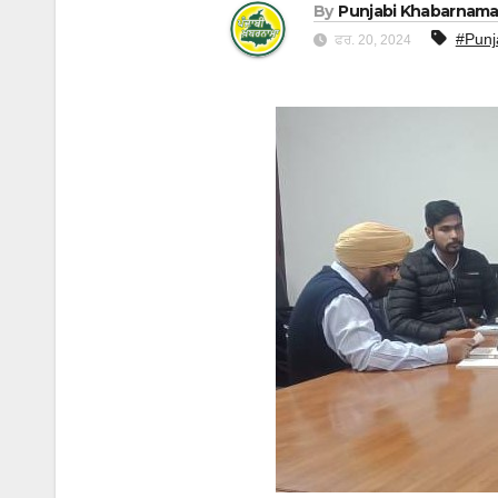
By
Punjabi Khabarnam
#Punj
ਫਰ. 20, 2024