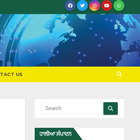
TACT US
ਹਾਲੀਆ ਸੰਪਾਦਨ