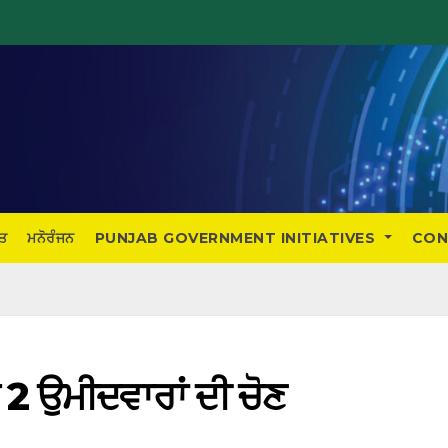
ਤ
ਮਨੋਰੰਜਨ
PUNJAB GOVERNMENT INITIATIVES
CON
ੱਚ 2 ਉਮੀਦਵਾਰਾਂ ਦੀ ਚੋਣ