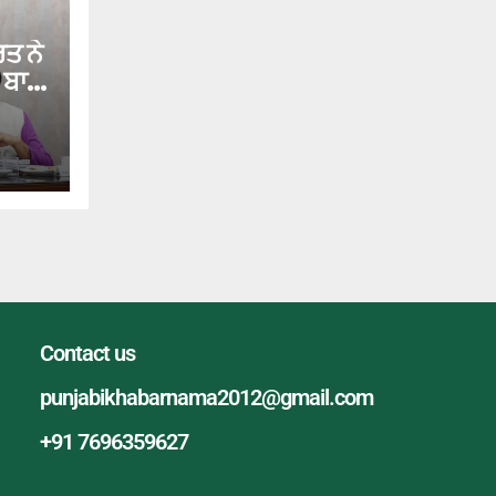
ਤ ਨੇ
ਬਾਰੇ
ੱਖ
ਦਿੱਤੀ
Contact us
punjabikhabarnama2012@gmail.com
+91 7696359627