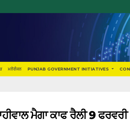
ਤ
ਮਨੋਰੰਜਨ
PUNJAB GOVERNMENT INITIATIVES
CON
 ਸਾਹੀਵਾਲ ਮੈਗਾ ਕਾਫ ਰੈਲੀ 9 ਫਰਵਰੀ