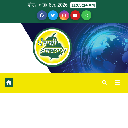
ਵੀਰਃ. ਅਗਃ 6th, 2026
11:09:15 AM