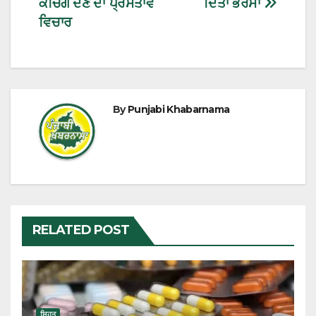
ਕੋਚਿੰਗ ਦੇਣ ਦਾ ਪ੍ਰਸਤਾਵ
ਦਿੱਤਾ ਭਰੋਸਾ
ਵਿਚਾਰ
By
Punjabi Khabarnama
RELATED POST
ਸਿਹਤ