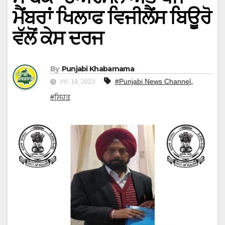
ਮੈਂਬਰਾਂ ਖਿਲਾਫ ਵਿਜੀਲੈਂਸ ਬਿਊਰੋ
ਵੱਲੋਂ ਕੇਸ ਦਰਜ
By
Punjabi Khabarnama
,
#Punjabi News Channel
ਦਸੰ. 19, 2023
#ਸਿਹਤ