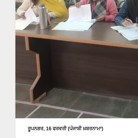
ਰੂਪਨਗਰ, 16 ਫਰਵਰੀ (ਪੰਜਾਬੀ ਖ਼ਬਰਨਾਮਾ)