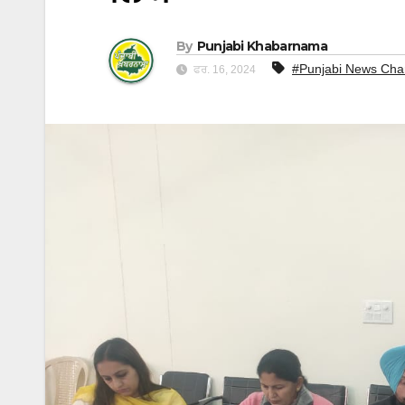
By
Punjabi Khabarnama
#Punjabi News Cha
ਫਰ. 16, 2024