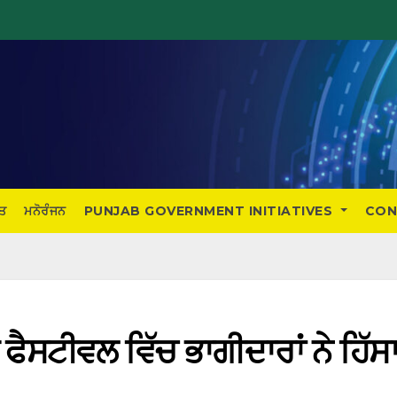
ਤ
ਮਨੋਰੰਜਨ
PUNJAB GOVERNMENT INITIATIVES
CON
 ਫੈਸਟੀਵਲ ਵਿੱਚ ਭਾਗੀਦਾਰਾਂ ਨੇ ਹਿੱਸ