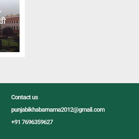
ਟ
ਰੀ
Contact us
punjabikhabarnama2012@gmail.com
+91 7696359627