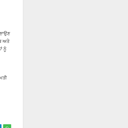
 ਬਣਾਉਣ
ਬ ਅਤੇ
 ਨੂੰ
ੀਮਤੀ