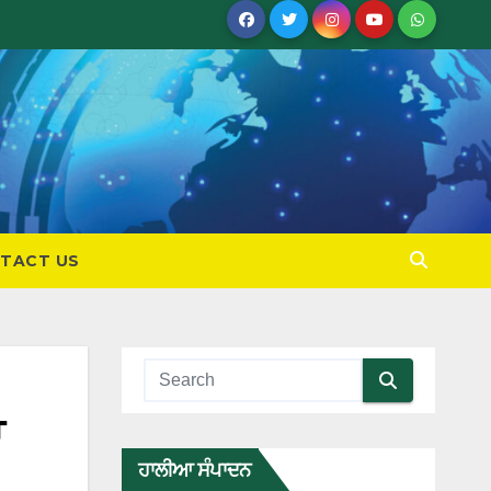
TACT US
ਾ
ਹਾਲੀਆ ਸੰਪਾਦਨ