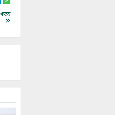
ਦਘਾਟਨ