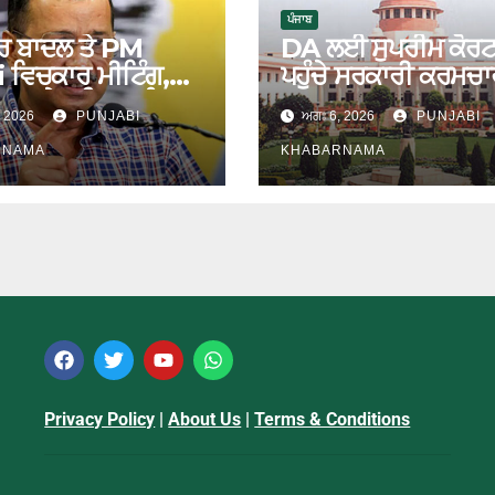
ਪੰਜਾਬ
ਰ ਬਾਦਲ ਤੇ PM
DA ਲਈ ਸੁਪਰੀਮ ਕੋਰ
 ਵਿਚਕਾਰ ਮੀਟਿੰਗ,
ਪਹੁੰਚੇ ਸਰਕਾਰੀ ਕਰਮਚਾ
ਵਾਲ ਨੇ ਕਸਿਆ ਤੰਜ਼
, 2026
PUNJABI
ਅਗਃ 6, 2026
PUNJABI
RNAMA
KHABARNAMA
Privacy Policy
|
About Us
|
Terms & Conditions