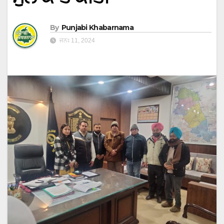
By
Punjabi Khabarnama
ਜਨਃ 11, 2024