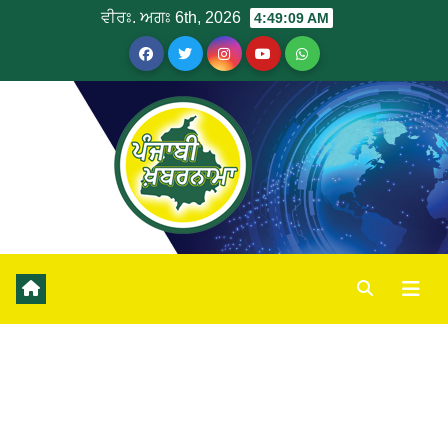
ਵੀਰਃ. ਅਗਃ 6th, 2026
4:49:09 AM