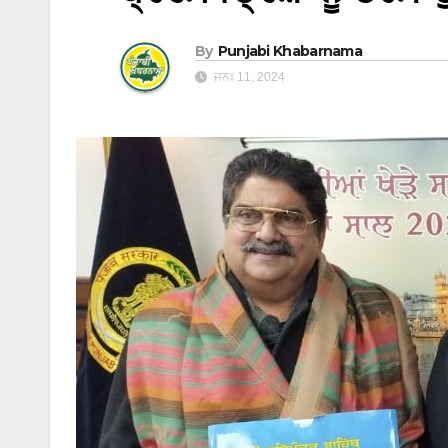
By
Punjabi Khabarnama
ਜਨਃ 11, 2024