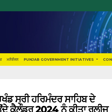
ਤ
ਮਨੋਰੰਜਨ
PUNJAB GOVERNMENT INITIATIVES
CON
ਖੰਡ ਸ੍ਰੀ ਹਰਿਮੰਦਰ ਸਾਹਿਬ ਦੇ
ਉਂਦੇ ਕੈਲੰਡਰ 2024 ਨੂੰ ਕੀਤਾ ਰਲੀਜ