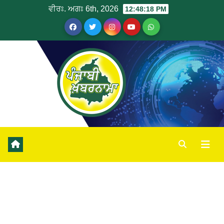
ਵੀਰਃ. ਅਗਃ 6th, 2026
12:48:19 PM