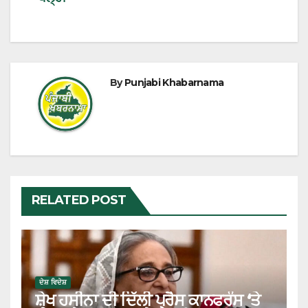
By
Punjabi Khabarnama
RELATED POST
ਦੇਸ਼ ਵਿਦੇਸ਼
ਸ਼ੇਖ ਹਸੀਨਾ ਦੀ ਦਿੱਲੀ ਪ੍ਰੈਸ ਕਾਨਫਰੰਸ ‘ਤੇ