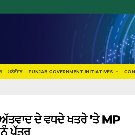
ਤ
ਮਨੋਰੰਜਨ
PUNJAB GOVERNMENT INITIATIVES
CON
ੇ ਅੱਤਵਾਦ ਦੇ ਵਧਦੇ ਖਤਰੇ ’ਤੇ MP
ਨੂੰ ਪੱਤਰ