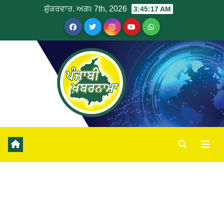
ਸ਼ੁੱਕਰਵਾਰ. ਅਗਃ 7th, 2026
3:45:17 AM