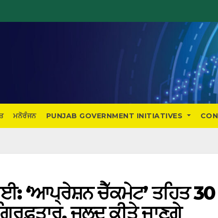
ਤ
ਮਨੋਰੰਜਨ
PUNJAB GOVERNMENT INITIATIVES
CON
ਈ: ‘ਆਪ੍ਰੇਸ਼ਨ ਚੈੱਕਮੇਟ’ ਤਹਿਤ 30
ਰਿਫ਼ਤਾਰ, ਜਲਦ ਕੀਤੇ ਜਾਣਗੇ