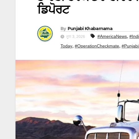
ਡਿਪੋਰਟ
By
Punjabi Khabarnama
,
#AmericaNews
#Ind
ਜੂਨ 3, 2026
,
,
Today
#OperationCheckmate
#Punjab