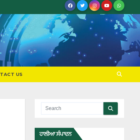
TACT US
ਹਾਲੀਆ ਸੰਪਾਦਨ