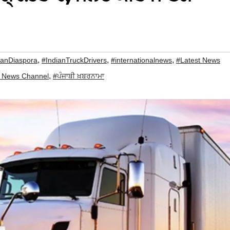
,
,
,
ianDiaspora
#IndianTruckDrivers
#internationalnews
#Latest News
,
i News Channel
#ਪੰਜਾਬੀ ਖ਼ਬਰਨਾਮਾ