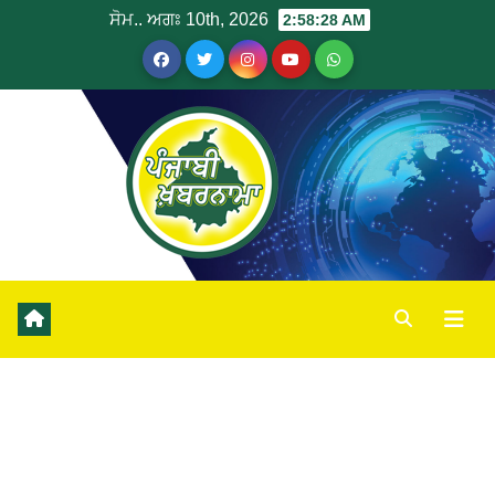
ਸੋਮ.. ਅਗਃ 10th, 2026
2:58:28 AM