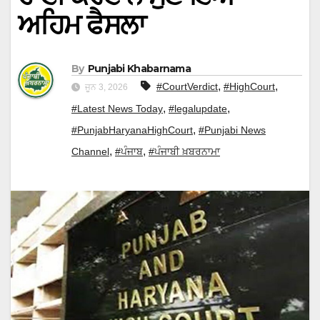
ਅਹਿਮ ਫੈਸਲਾ
By
Punjabi Khabarnama
,
,
#CourtVerdict
#HighCourt
ਜੂਨ 3, 2026
,
,
#Latest News Today
#legalupdate
,
#PunjabHaryanaHighCourt
#Punjabi News
,
,
Channel
#ਪੰਜਾਬ
#ਪੰਜਾਬੀ ਖ਼ਬਰਨਾਮਾ