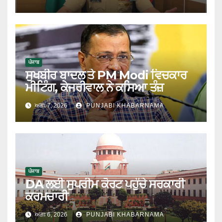
ਤੱਕ ਪਹੁੰਚਾਇਆ
ਪੰਜਾਬ
ਸੁਖਬੀਰ ਬਾਦਲ ਤੇ PM Modi ਵਿਚਕਾਰ
ਮੀਟਿੰਗ, ਕੇਜਰੀਵਾਲ ਨੇ ਕਸਿਆ ਤੰਜ਼
ਅਗਃ 7, 2026
PUNJABI KHABARNAMA
ਪੰਜਾਬ
DA ਲਈ ਸੁਪਰੀਮ ਕੋਰਟ ਪਹੁੰਚੇ ਸਰਕਾਰੀ
ਕਰਮਚਾਰੀ
ਅਗਃ 6, 2026
PUNJABI KHABARNAMA